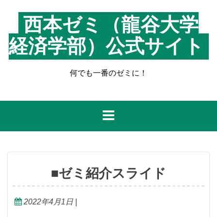
コ
ン
西本ゼミ（龍谷大学
テ
ン
経済学部）公式サイト
ツ
へ
何でも一番のゼミに！
ス
キ
ッ
プ
■ゼミ紹介スライド
2022年4月1日
|